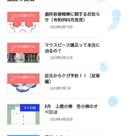
歯科診療報酬に関するお知ら
こどもの歯科ブロ
グ
せ（令和8年6月改定）
2026年6月10日
マウスピース矯正って本当に
こどもの歯科ブロ
グ
治るの？
2026年5月22日
足元からケガ予防！！（足育
こどもの歯科ブロ
グ
編）
2026年5月1日
6月 上唇小帯 舌小帯のオ
オペ日程
ペ日は
2026年4月30日