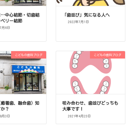
は…中心結節・切歯結
「歯並び」気になる人へ
ラベリー結節
2022年7月1日
年7月6日
こどもの歯科ブログ
こどもの歯科ブログ
（癒着歯、融合歯）知
咬み合わせ、歯並びどっちも
すか？
大事です！
年9月3日
2021年4月23日