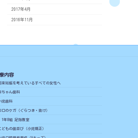
2017年4月
2016年11月
療内容
将来妊娠を考えているすべての女性へ
赤ちゃん歯科
小児歯科
お口のケガ（ぐらつき・抜け）
1年8組 足指教室
こどもの歯並び（小児矯正）
小児口腔機能育成（Vキッズ）