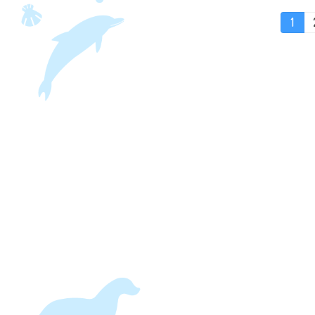
投
固
1
定
ペ
稿
ー
ジ
の
ペ
ー
ジ
送
り