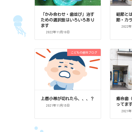
「かみ合わせ・歯並び」治す
結節と
ための選択肢はいろいろあり
節・カ
ます
2022
2022年11月10日
こどもの歯科ブログ
上唇小帯が切れたら、、、？
癒合歯
ってま
2021年11月15日
2021