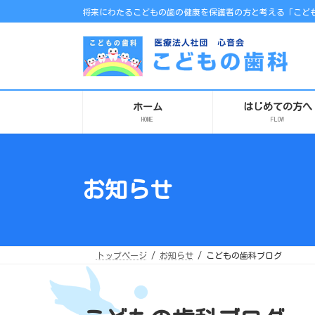
コ
ナ
将来にわたるこどもの歯の健康を保護者の方と考える「こども
ン
ビ
テ
ゲ
ン
ー
ツ
シ
へ
ョ
ス
ン
キ
に
ッ
移
プ
動
ホーム
はじめての方へ
HOME
FLOW
お知らせ
トップページ
お知らせ
こどもの歯科ブログ