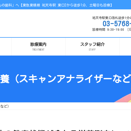
の歯科」へ【東急東横線 祐天寺駅 東口2から徒歩1分、土曜日も診療】
祐天寺駅東口改札徒歩1分
03-5768
診療時間 9:30-19:00
診療案内
スタッフ紹介
TREATMENT
STAFF
養（スキャンアナライザーなど
ーなど）