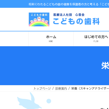
コ
ナ
将来にわたるこどもの歯の健康を保護者の方と考える「こども
ン
ビ
テ
ゲ
ン
ー
ツ
シ
へ
ョ
ス
ン
キ
に
ッ
移
プ
動
ホーム
はじめての方へ
HOME
FLOW
栄
トップページ
診療案内
栄養（スキャンアナライザ