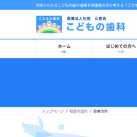
コ
ナ
将来にわたるこどもの歯の健康を保護者の方と考える「こども
ン
ビ
テ
ゲ
ン
ー
ツ
シ
へ
ョ
ス
ン
キ
に
ッ
移
プ
動
ホーム
はじめての方へ
HOME
FLOW
トップページ
初診の流れ
診療方針