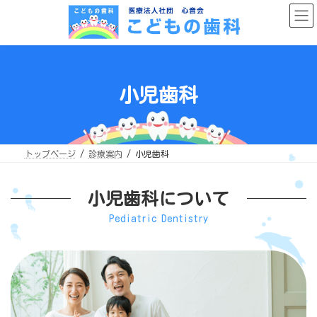
コ
ナ
ン
ビ
テ
ゲ
ン
ー
ツ
シ
へ
ョ
ス
ン
キ
に
ッ
移
小児歯科
プ
動
トップページ
診療案内
小児歯科
小児歯科について
Pediatric Dentistry