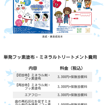
表紙・裏表紙見本
単発フッ素塗布・ミネラルトリートメント費用
内容
料金（税込）
【初診時】ミネラル剤・
3,300円+保険診察料
フッ素塗布
【再診時】ミネラル剤・
3,300円+保険診察料
フッ素塗布
エアフロー
3,300円+保険診察料
歯の再石灰化を促すミネ
ラル剤のみ塗布（フッ素
1,000円+保険診察料