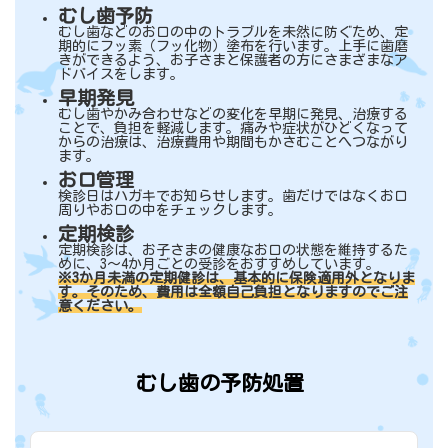
むし歯予防
むし歯などのお口の中のトラブルを未然に防ぐため、定
期的にフッ素（フッ化物）塗布を行います。上手に歯磨
きができるよう、お子さまと保護者の方にさまざまなア
ドバイスをします。
早期発見
むし歯やかみ合わせなどの変化を早期に発見、治療する
ことで、負担を軽減します。痛みや症状がひどくなって
からの治療は、治療費用や期間もかさむことへつながり
ます。
お口管理
検診日はハガキでお知らせします。歯だけではなくお口
周りやお口の中をチェックします。
定期検診
定期検診は、お子さまの健康なお口の状態を維持するた
めに、3～4か月ごとの受診をおすすめしています。
※3か月未満の定期健診は、基本的に保険適用外となりま
す。そのため、費用は全額自己負担となりますのでご注
意ください。
むし歯の予防処置