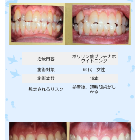
ポリリン酸プラチナホ
治療内容
ワイトニング
施術対象
60代 女性
施術本数
16本
処置後、短時間歯がし
想定されるリスク
みる