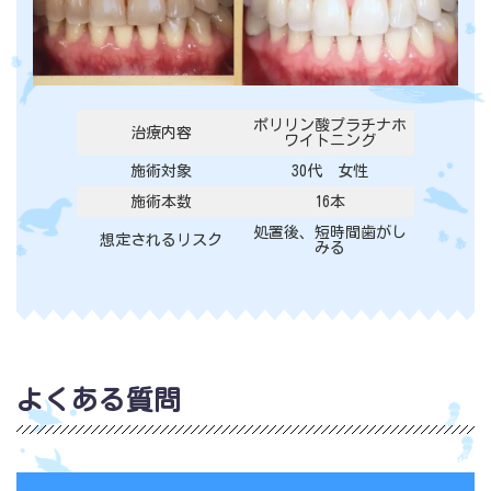
ポリリン酸プラチナホ
治療内容
ワイトニング
施術対象
30代 女性
施術本数
16本
処置後、短時間歯がし
想定されるリスク
みる
よくある質問