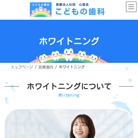
コ
ナ
ン
ビ
テ
ゲ
ン
ー
ツ
シ
へ
ョ
ス
ン
キ
に
ッ
移
ホワイトニング
プ
動
トップページ
診療案内
ホワイトニング
ホワイトニングについて
Whitening