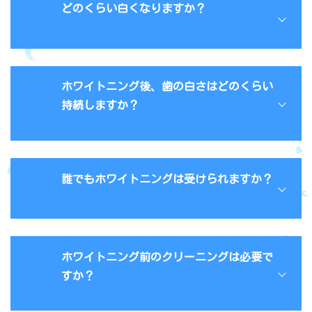
どのくらい白くなりますか？
変色の原因・程度・歯の質により個人差がありま
すが、元の歯の色合いから徐々に変化し、白くな
ホワイトニング後、歯の白さはどのくらい
ります。
持続しますか？
残念ながら永久的な持続は困難です。一般的にオ
フィスホワイトニングでは、2週間ほどで2シェー
誰でもホワイトニングは受けられますか？
ド程度戻り、その後は緩やかなペースで再着色し
ていきます。
ただし、歯の性質や生活習慣により個人差があり
基本的に20歳以上の方が対象です。
ます。白さを維持するためには、定期的にタッチ
また以下の方はホワイトニングはご遠慮いただい
ホワイトニング前のクリーニングは必要で
アップ（追加のホワイトニング）することをおす
ています。
すめします。
すか？
妊娠中や授乳中の方
当院では、お子さまの安全を最優先していますの