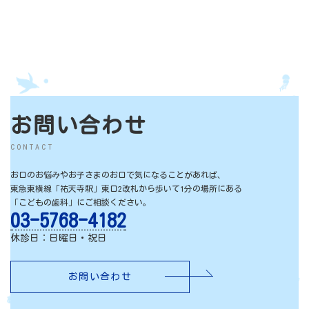
で、妊娠中・授乳中の方はお控えいただいており
ホワイトニングは歯の表面から薬剤を作用させる
ます。
ため、歯面の状態が効果に影響します。
無カタラーゼ症の方
歯には、歯石・プラーク・タバコのヤニなど、さ
ホワイトニングの薬剤に含まれる過酸化水素を分
まざまな沈着物が付着していますが、薬剤はまず
解する酵素を持っていないので、飲み込んでしま
それらの沈着物に作用します。
った場合は問題が生じるためできません。
そのため、これを防ぐ処置として、歯のクリーニ
エナメル質形成不全や象牙質形成不全の歯がある
ング（PMTC）を実施してから、ホワイトニングを
方
お問い合わせ
行うことをおすすめします。
歯の成長過程でエナメル質や象質が十分に発展で
CONTACT
きない状態の歯がある方がホワイトニングを行な
った場合は、効果が期待できないほか、歯髄（し
お口のお悩みやお子さまのお口で気になることがあれば、
ずい）に刺激を与える可能性があるため禁忌で
東急東横線「祐天寺駅」東口2改札から歩いて1分の場所にある
す。
「こどもの歯科」にご相談ください。
むし歯や中～重度歯周病の歯がある方
03-5768-4182
症状を悪化させてしまうため、治療を優先させて
休診日：日曜日・祝日
いただきます。
お問い合わせ