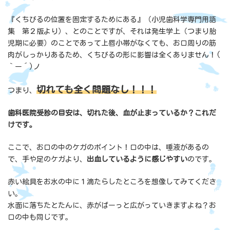
『くちびるの位置を固定するためにある』（小児歯科学専門用語
集 第２版より）、とのことですが、それは発生学上（つまり胎
児期に必要）のことであって上唇小帯がなくても、お口周りの筋
肉がしっかりあるため、くちびるの形に影響は全くありません！(
｀ー´)ノ
切れても全く問題なし！！！
つまり、
歯科医院受診の目安は、切れた後、血が止まっているか？これだ
けです。
ここで、お口の中のケガのポイント！口の中は、唾液があるの
で、手や足のケガより、
出血しているように感じやすい
のです。
赤い絵具をお水の中に１滴たらしたところを想像してみてくださ
い。
水面に落ちたとたんに、赤がばーっと広がっていきますよね？お
口の中も同じです。