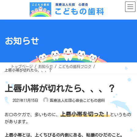
コ
ナ
ン
ビ
テ
ゲ
ン
ー
ツ
シ
へ
ョ
ス
ン
キ
に
ッ
移
お知らせ
プ
動
トップページ
お知らせ
こどもの歯科ブログ
上唇小帯が切れたら、、、？
上唇小帯が切れたら、、、？
2021年11月15日
医療法人社団心音会こどもの歯科
上唇小帯を切った！
お口のケガで、多いものに、
というもの
があります。
上唇小帯とは、上くちびるの内側にある、粘膜のひだのこと。