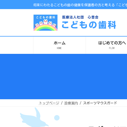
コ
ナ
将来にわたるこどもの歯の健康を保護者の方と考える「こども
ン
ビ
テ
ゲ
ン
ー
ツ
シ
へ
ョ
ス
ン
キ
に
ッ
移
プ
動
ホーム
はじめての方へ
HOME
FLOW
トップページ
診療案内
スポーツマウスガード