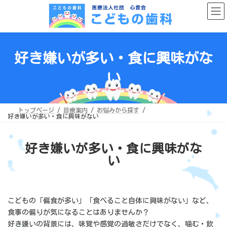
コ
ナ
ン
ビ
テ
ゲ
ン
ー
ツ
シ
へ
ョ
ス
ン
キ
に
好き嫌いが多い・食に興味がな
ッ
移
プ
動
い
トップページ
診療案内
お悩みから探す
好き嫌いが多い・食に興味がない
好き嫌いが多い・食に興味がな
い
こどもの「偏食が多い」「食べること自体に興味がない」など、
食事の偏りが気になることはありませんか？
好き嫌いの背景には、味覚や感覚の過敏さだけでなく、噛む・飲