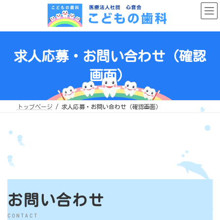
コ
ナ
ン
ビ
テ
ゲ
ン
ー
ツ
シ
へ
ョ
ス
ン
キ
に
求人応募・お問い合わせ（確認
ッ
移
プ
動
画面）
トップページ
求人応募・お問い合わせ（確認画面）
お問い合わせ
CONTACT