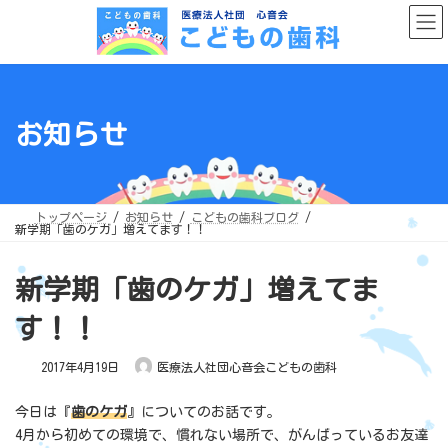
コ
ナ
ン
ビ
テ
ゲ
ン
ー
ツ
シ
へ
ョ
ス
ン
キ
に
ッ
移
お知らせ
プ
動
トップページ
お知らせ
こどもの歯科ブログ
新学期「歯のケガ」増えてます！！
新学期「歯のケガ」増えてま
す！！
2017年4月19日
医療法人社団心音会こどもの歯科
今日は『
歯のケガ
』についてのお話です。
4月から初めての環境で、慣れない場所で、がんばっているお友達