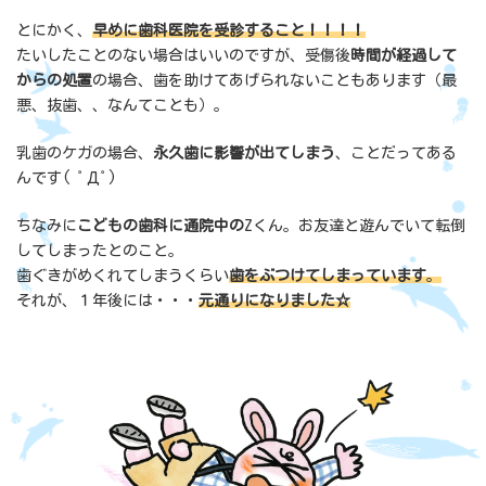
とにかく、
早めに歯科医院を受診すること！！！！
たいしたことのない場合はいいのですが、受傷後
時間が経過して
からの処置
の場合、歯を助けてあげられないこともあります（最
悪、抜歯、、なんてことも）。
乳歯のケガの場合、
永久歯に影響が出てしまう
、ことだってある
んです( ﾟДﾟ)
ちなみに
こどもの歯科に通院中の
Zくん。お友達と遊んでいて転倒
してしまったとのこと。
歯ぐきがめくれてしまうくらい
歯をぶつけてしまっています
。
それが、１年後には・・・
元通りになりました☆