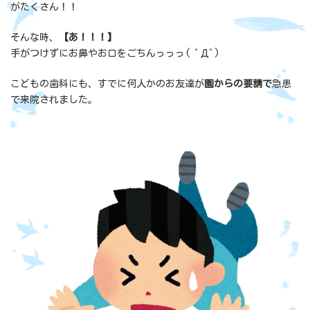
がたくさん！！
そんな時、
【あ！！！】
手がつけずにお鼻やお口をごちんっっっ( ﾟДﾟ)
こどもの歯科にも、すでに何人かのお友達が
園からの要請で
急患
で来院されました。