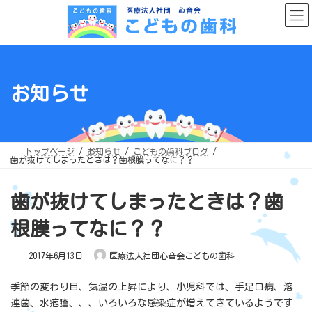
コ
ナ
ン
ビ
テ
ゲ
ン
ー
ツ
シ
へ
ョ
ス
ン
キ
に
ッ
移
お知らせ
プ
動
トップページ
お知らせ
こどもの歯科ブログ
歯が抜けてしまったときは？歯根膜ってなに？？
歯が抜けてしまったときは？歯
根膜ってなに？？
2017年6月13日
医療法人社団心音会こどもの歯科
季節の変わり目、気温の上昇により、小児科では、手足口病、溶
連菌、水疱瘡、、、いろいろな感染症が増えてきているようです