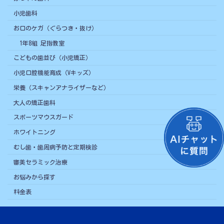
小児歯科
お口のケガ（ぐらつき・抜け）
1年8組 足指教室
こどもの歯並び（小児矯正）
小児口腔機能育成（Vキッズ）
栄養（スキャンアナライザーなど）
大人の矯正歯科
スポーツマウスガード
ホワイトニング
むし歯・歯周病予防と定期検診
審美セラミック治療
お悩みから探す
料金表
Copyright © こどもの歯科｜東急東横線 祐天寺駅 東口2から徒歩1分の歯医者さん
All Rights Reserved.